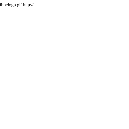
/fbpelogp.gif
http://