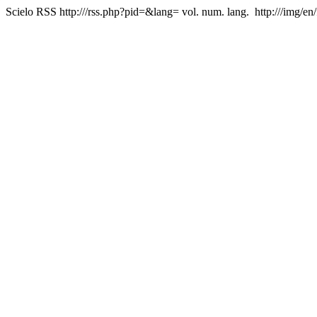
Scielo RSS
http:///rss.php?pid=&lang=
vol. num. lang.
http:///img/en