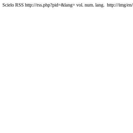
Scielo RSS
http:///rss.php?pid=&lang=
vol. num. lang.
http:///img/en