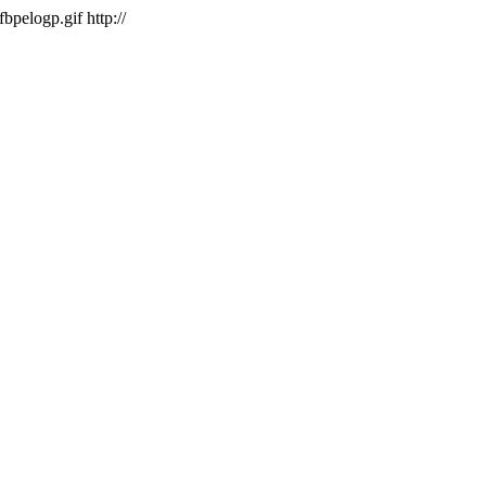
/fbpelogp.gif
http://