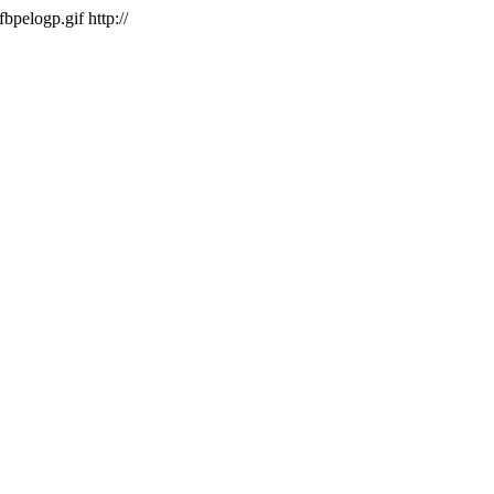
/fbpelogp.gif
http://