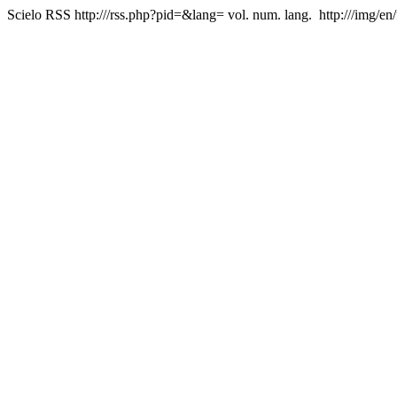
Scielo RSS
http:///rss.php?pid=&lang=
vol. num. lang.
http:///img/en