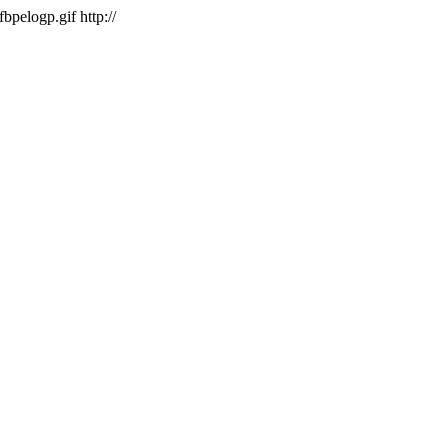
/fbpelogp.gif
http://