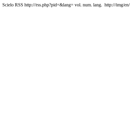
Scielo RSS
http:///rss.php?pid=&lang=
vol. num. lang.
http:///img/en