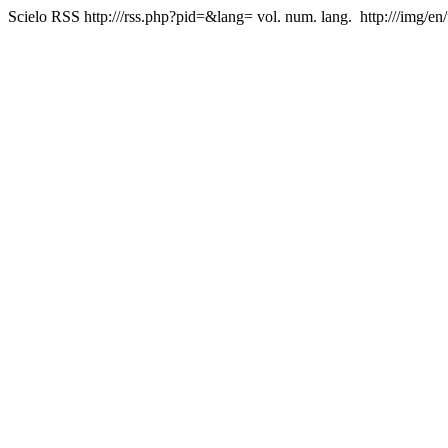
Scielo RSS
http:///rss.php?pid=&lang=
vol. num. lang.
http:///img/en