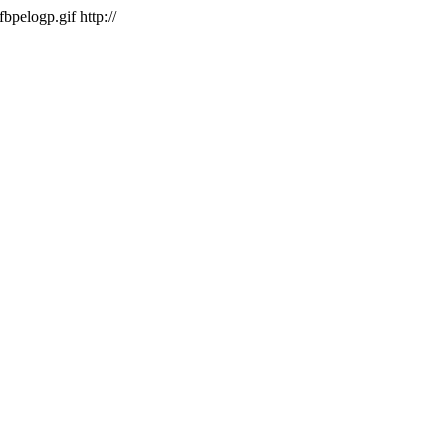
/fbpelogp.gif
http://