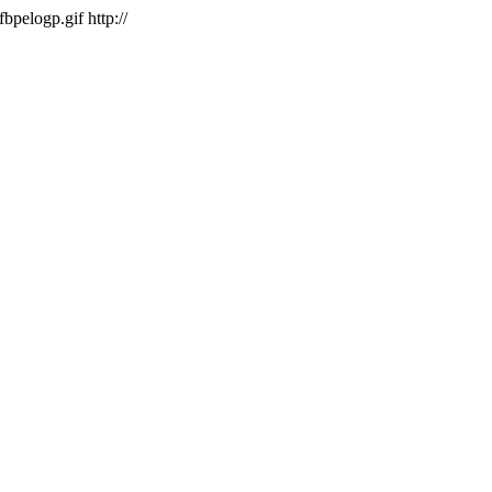
/fbpelogp.gif
http://