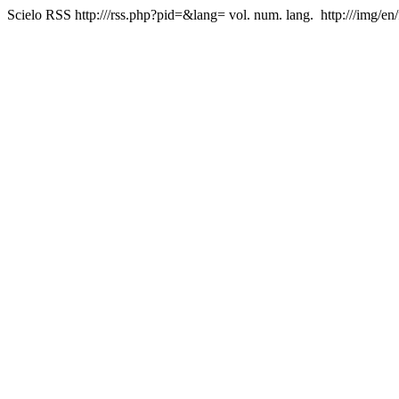
Scielo RSS
http:///rss.php?pid=&lang=
vol. num. lang.
http:///img/en