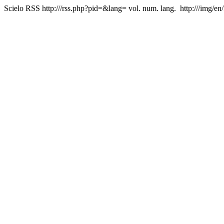
Scielo RSS
http:///rss.php?pid=&lang=
vol. num. lang.
http:///img/en