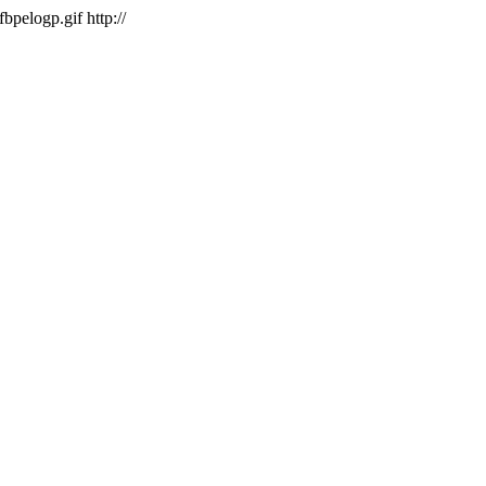
/fbpelogp.gif
http://