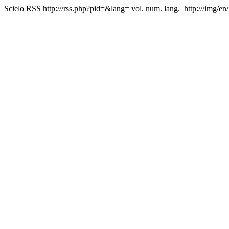
Scielo RSS
http:///rss.php?pid=&lang=
vol. num. lang.
http:///img/en