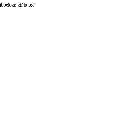
/fbpelogp.gif
http://