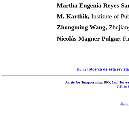
Martha Eugenia Reyes Sa
M. Karthik,
Institute of Pu
Zhongming Wang,
Zhejiang
Nicolás Magner Pulgar,
Fin
[
Home
]
[
Acerca de esta revista
Av. de los Tanques núm. 865, Col. Torr
C.P. 01
diana