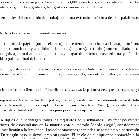
o con una extensión global máxima de 50,000 caracteres, incluyendo espacios. Los
o texto, cuadros, gráficos, fotografías y mapas, de ser el caso.
 en inglés del contenido del trabajo con una extensión máxima de 100 palabras (si
a de 60 caracteres, incluyendo espacios.
án ir a pie de página (no en el texto), conteniendo, cuando sea el caso, la inform
mato: nombre(s) y apellido(s) de los(las) autores(as), título (entrecomillado si es
loguista, compilador, etc., si los hay: lugar de edición, casa editora y año de
liografía al final del texto.
extuales, estas deberán seguir las siguientes modalidades: si ocupan cinco líne
ensión se ubicarán en párrafo aparte, con sangrado, sin entrecomillar y a un espac
mbre correspondiente deberá escribirse
in extenso
la primera vez que aparezca, segu
regarse en Excel, y las fotografías, mapas y cualquier otro elemento visual deb
an elaborado, creado o capturado (sin importarlos desde Word), anexando referen
n ser de calidad suficiente como para permitir su óptima reproducción.
 o inglés que satisfagan todos los requisitos aquí señalados. Los trabajos esta
iores de especialistas en la materia con el método "doble ciego", considerand
 notificarán a la brevedad. Las colaboraciones aceptadas se someterán a corrección d
En ningún caso se devolverán originales. El envío de cualquier colaboración a la 