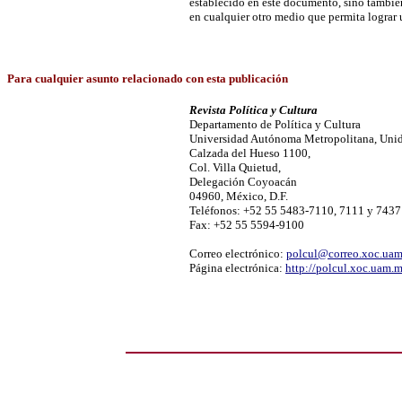
establecido en este documento, sino tambié
en cualquier otro medio que permita lograr
Para cualquier asunto relacionado con esta publicación
Revista Política y Cultura
Departamento de Política y Cultura
Universidad Autónoma Metropolitana, Uni
Calzada del Hueso 1100,
Col. Villa Quietud,
Delegación Coyoacán
04960, México, D.F.
Teléfonos: +52 55 5483-7110, 7111 y 7437
Fax: +52 55 5594-9100
Correo electrónico:
polcul@correo.xoc.ua
Página electrónica:
http://polcul.xoc.uam.