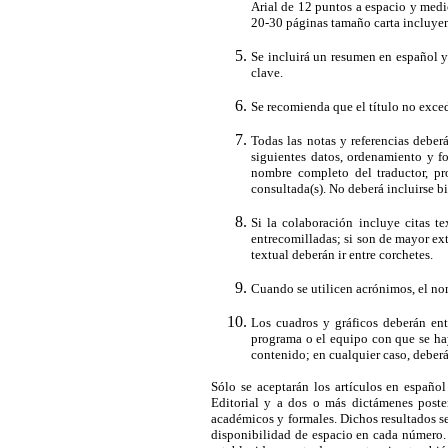
Arial de 12 puntos a espacio y medi
20-30 páginas tamaño carta incluyend
Se incluirá un resumen en español y
clave.
Se recomienda que el título no exced
Todas las notas y referencias deber
siguientes datos, ordenamiento y for
nombre completo del traductor, pro
consultada(s). No deberá incluirse bib
Si la colaboración incluye citas t
entrecomilladas; si son de mayor ext
textual deberán ir entre corchetes.
Cuando se utilicen acrónimos, el no
Los cuadros y gráficos deberán ent
programa o el equipo con que se hay
contenido; en cualquier caso, deberá
Sólo se aceptarán los artículos en español
Editorial y a dos o más dictámenes poster
académicos y formales. Dichos resultados se
disponibilidad de espacio en cada número. 