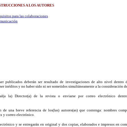
STRUCCIONES A LOS AUTORES
uisitos para las colaboraciones
municación
ser publicados deberán ser resultado de investigaciones de alto nivel dentro d
er inéditos y no haber sido ni ser sometidos simultáneamente a la consideración de
al(a la) Director(a) de la revista o enviarse por correo electrónico dentr
 de una breve referencia de los(las) autores(as) que contenga: nombres comple
ax y correo electrónico.
lectrónico y se entregarán en original y dos copias, elaborados e impresos en com