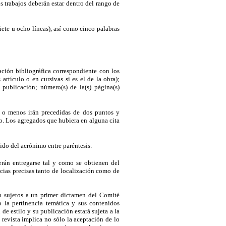
 trabajos deberán estar dentro del rango de
ete u ocho líneas), así como cinco palabras
ación bibliográfica correspondiente con los
 artículo o en cursivas si es el de la obra);
 publicación; número(s) de la(s) página(s)
as o menos irán precedidas de dos puntos y
io. Los agregados que hubiera en alguna cita
ido del acrónimo entre paréntesis.
erán entregarse tal y como se obtienen del
cias precisas tanto de localización como de
rán sujetos a un primer dictamen del Comité
o la pertinencia temática y sus contenidos
e estilo y su publicación estará sujeta a la
revista implica no sólo la aceptación de lo