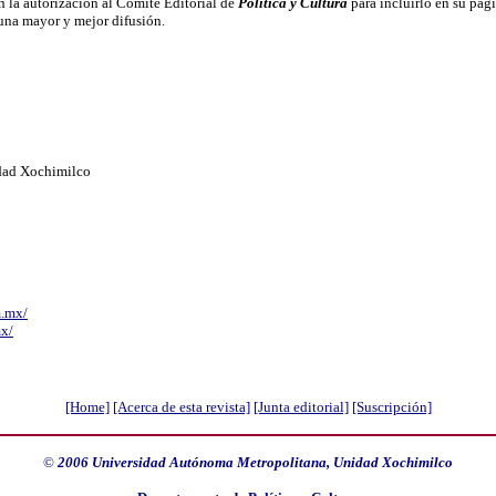
n la autorización al Comité Editorial de
Política y Cultura
para incluirlo en su pág
 una mayor y mejor difusión.
dad Xochimilco
m.mx/
mx/
[Home]
[Acerca de esta revista]
[Junta editorial]
[Suscripción]
©
2006
Universidad Autónoma Metropolitana, Unidad Xochimilco