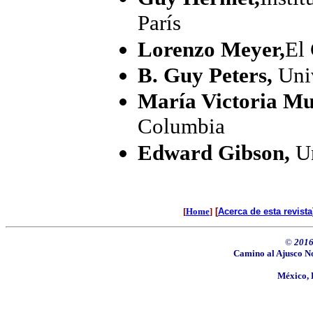
París
Lorenzo Meyer,
El
B. Guy Peters,
Uni
María Victoria Mur
Columbia
Edward Gibson,
Un
[
Home
]
[
Acerca de esta revista
©
2016
Camino al Ajusco No
México, 