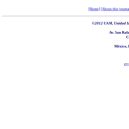
[Home]
[About this journa
©2012 UAM, Unidad Iz
Av. San Rafa
C
México, 
et