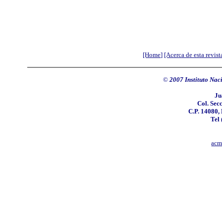
[Home]
[Acerca de esta revist
©
2007 Instituto Nac
Ju
Col. Sec
C.P. 14080,
Tel
acm