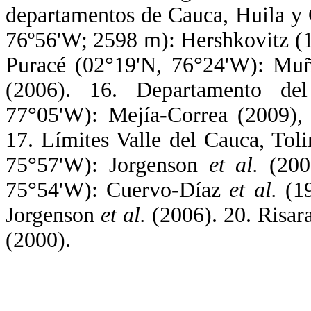
departamentos de Cauca, Huila y
76º56'W; 2598 m): Hershkovitz (
Puracé (02°19'N, 76°24'W): M
(2006). 16. Departamento d
77°05'W): Mejía-Correa (2009),
17. Límites Valle del Cauca, To
75°57'W): Jorgenson
et al.
(2006
75°54'W): Cuervo-Díaz
et al.
(19
Jorgenson
et al.
(2006). 20. Risara
(2000).