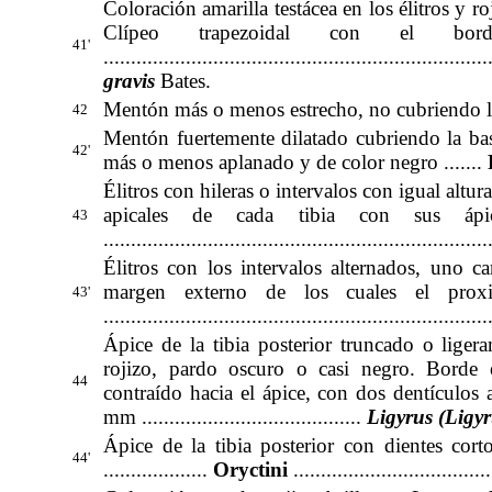
Coloración amarilla testácea en los élitros y ro
Clípeo trapezoidal con el bor
41'
.................................................................
gravis
Bates
.
Mentón más o menos estrecho, no cubriendo la base
42
Mentón fuertemente dilatado cubriendo la bas
42'
más o menos aplanado y de color negro .......
P
Élitros con hileras o intervalos con igual altu
apicales de cada tibia con sus ápi
43
......................................................................
Élitros con los intervalos alternados, uno c
margen externo de los cuales el prox
43'
......................................................................
Ápice de la tibia posterior truncado o lige
rojizo, pardo oscuro o casi negro. Borde 
44
contraído hacia el ápice, con dos dentículos
mm ........................................
Ligyrus (Ligy
Ápice de la tibia posterior con dientes cor
44'
...................
Oryctini
....................................