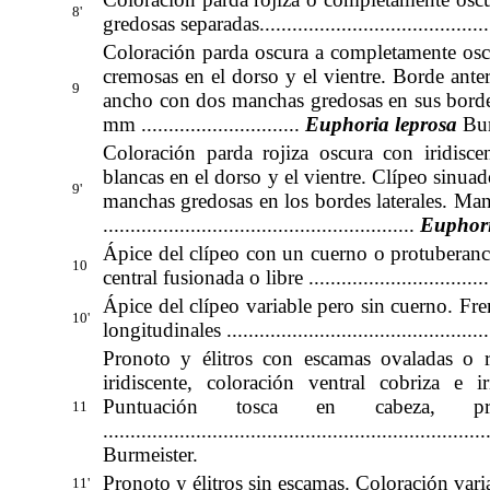
8'
gredosas separadas..............................................
Coloración parda oscura a completamente oscu
cremosas en el dorso y el vientre. Borde ante
9
ancho con dos manchas gredosas en sus bordes
mm .............................
Euphoria leprosa
Bur
Coloración parda rojiza oscura con iridisce
blancas en el dorso y el vientre. Clípeo sinu
9'
manchas gredosas en los bordes laterales. Man
.........................................................
Euphori
Ápice del clípeo con un cuerno o protuberanci
10
central fusionada o libre .....................................
Ápice del clípeo variable pero sin cuerno. Fr
10'
longitudinales ..................................................
Pronoto y élitros con escamas ovaladas o 
iridiscente, coloración ventral cobriza e i
Puntuación tosca en cabeza, p
11
..................
...............................................
Burmeister
.
Pronoto y élitros sin escamas. Coloración variabl
11'