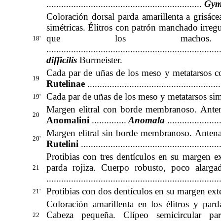
...............................................................
Gymn
Coloración dorsal parda amarillenta a grisác
simétricas. Élitros con patrón manchado irreg
que los machos
18'
............................................
.........................
difficilis
Burmeister
.
Cada par de uñas de los meso y metatarsos con dif
19
Rutelinae
.....................................................
Cada par de uñas de los meso y metatarsos similare
19'
Margen elitral con borde membranoso. Antenas con nue
20
Anomalini
..............
Anomala
......................
Margen elitral sin borde membranoso. Antenas con diez 
20'
Rutelini
........................................................
Protibias con tres dentículos en su margen ex
parda rojiza. Cuerpo robusto, poco alarga
21
......................................................................
Protibias con dos dentículos en su margen externo ......
21'
Coloración amarillenta en los élitros y pa
Cabeza pequeña. Clípeo semicircular pa
22