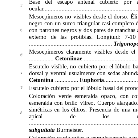
Base del escapo antenal cubierto por 
5'
ocular
............................................................
Mesoepímeros no visibles desde el dorso. Éli
negro con un surco triangular casi completo d
con patrones negros y dos pares de manchas am
6
externo de las protibias. Longitud: 7-10 mm .......
......................................................
Trigonopel
Mesoepímeros claramente visibles desde el 
6'
................
Cetoniinae
...................................
Escutelo visible, no cubierto por el lóbulo b
dorsal y ventral usualmente con sedas abundan
7
Cetoniina
...............
Euphoria
.....................
Escutelo cubierto por el lóbulo basal del pronoto 
7'
Coloración verde esmeralda opaco, con cont
esmeralda con brillo vítreo. Cuerpo alargad
simétricas en los élitros. Presencia de una
8
apical de los éli
..........................................
............................
subguttata
Burmeister
.
Coloración parda rojiza o completamente oscu