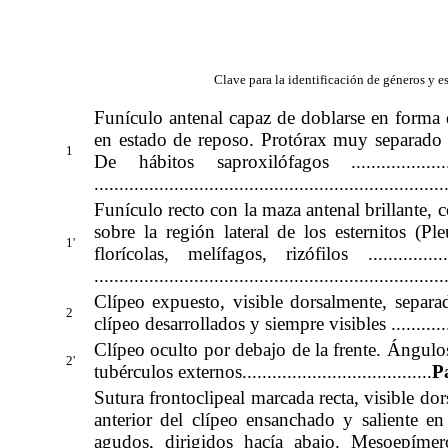
Clave para la identificación de géneros y 
Funículo antenal capaz de doblarse en forma 
en estado de reposo. Protórax muy separado d
1
De hábitos saproxilófagos ..............................
......................................................................
Funículo recto con la maza antenal brillante, 
sobre la región lateral de los esternitos (Ple
1'
florícolas, melífagos, rizófilos ......................
......................................................................
Clípeo expuesto, visible dorsalmente, separa
2
clípeo desarrollados y siempre visibles ...........
Clípeo oculto por debajo de la frente. Ángulo
2'
tubérculos externos......................................
Pa
Sutura frontoclipeal marcada recta, visible d
anterior del clípeo ensanchado y saliente e
agudos, dirigidos hacía abajo. Mesoepímer