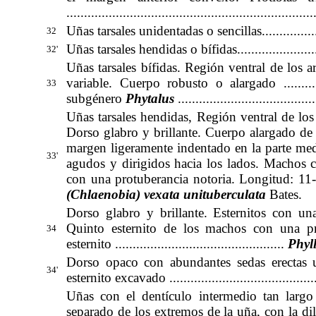
......................................................................
Uñas tarsales unidentadas o sencillas.......................
32
Uñas tarsales hendidas o bífidas.............................
32'
Uñas tarsales bífidas. Región ventral de los ar
variable. Cuerpo robusto o alargado ....................
33
subgénero
Phytalus
......................................
Uñas tarsales hendidas, Región ventral de los 
Dorso glabro y brillante. Cuerpo alargado de 
margen ligeramente indentado en la parte med
33'
agudos y dirigidos hacia los lados. Machos c
con una protuberancia notoria. Longitud: 11-14 mm ...
(Chlaenobia) vexata unituberculata
Bates
.
Dorso glabro y brillante. Esternitos con un
Quinto esternito de los machos con una pr
34
esternito ................................................
Phyl
Dorso opaco con abundantes sedas erectas u
34'
esternito excavado ........................................
Uñas con el dentículo intermedio tan larg
separado de los extremos de la uña, con la di