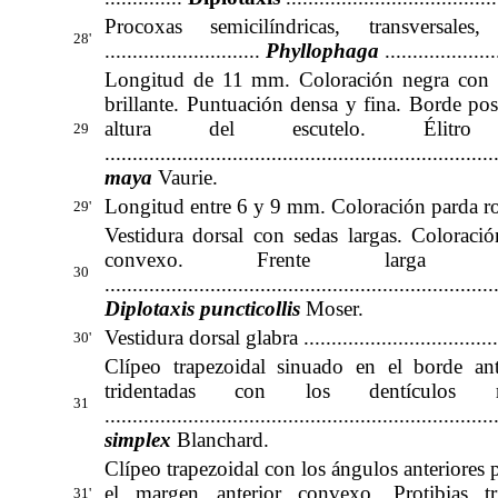
Procoxas semicilíndricas, transversal
28'
............................
Phyllophaga
....................
Longitud de 11 mm. Coloración negra con iri
brillante. Puntuación densa y fina. Borde po
altura del escutelo. Élitr
29
..............................
........................................
maya
Vaurie
.
Longitud entre 6 y 9 mm. Coloración parda rojiza a osc
29'
Vestidura dorsal con sedas largas. Colorac
convexo. Frente larg
30
......................................................................
Diplotaxis puncticollis
Moser
.
Vestidura dorsal glabra ........................................
30'
Clípeo trapezoidal sinuado en el borde ant
tridentadas con los dentículo
31
..................................................................
simplex
Blanchard
.
Clípeo trapezoidal con los ángulos anteriore
el margen anterior convexo. Protibias 
31'