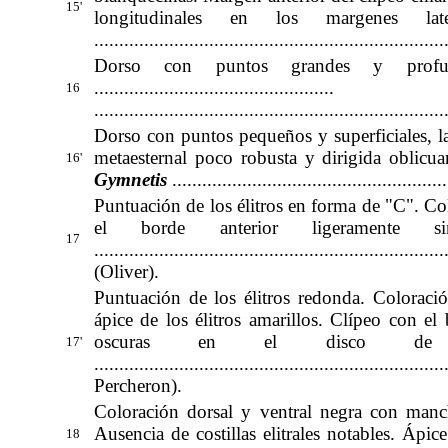
15'
longitudinales en los margenes lat
.....................................................................
Dorso con puntos grandes y profun
.........................
.......................
H
16
.....................................................................
Dorso con puntos pequeños y superficiales, l
metaesternal poco robusta y dirigida oblicuamente .....
16'
Gymnetis
......................................................
Puntuación de los élitros en forma de "C". C
el borde anterior ligeramente s
17
..................
....................................................
(Oliver)
.
Puntuación de los élitros redonda. Colorac
ápice de los élitros amarillos. Clípeo con e
oscuras en el disco de l
17'
..................
..................................................
Percheron)
.
Coloración dorsal y ventral negra con manch
Ausencia de costillas elitrales notables. Ápi
18