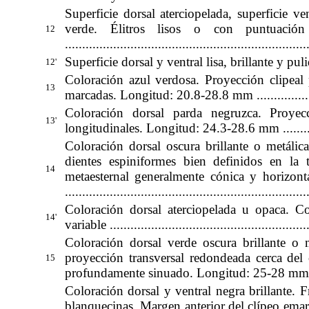
Superficie dorsal aterciopelada, superficie ve
verde. Élitros lisos o con puntuac
12
......
...............................................................
Superficie dorsal y ventral lisa, brillante y pulida.......
12'
Coloración azul verdosa. Proyección clipeal p
13
marcadas. Longitud: 20.8-28.8 mm ................
Coloración dorsal parda negruzca. Proyecci
13'
longitudinales. Longitud: 24.3-28.6 mm ...........
Coloración dorsal oscura brillante o metálic
dientes espiniformes bien definidos en la
14
metaesternal generalmente cónica y horizontal c
.....................................................................
Coloración dorsal aterciopelada u opaca. 
14'
variable ..........................................................
Coloración dorsal verde oscura brillante o
proyección transversal redondeada cerca del 
15
profundamente sinuado. Longitud: 25-28 mm ...
Coloración dorsal y ventral negra brillante.
blanquecinas. Margen anterior del clípeo em