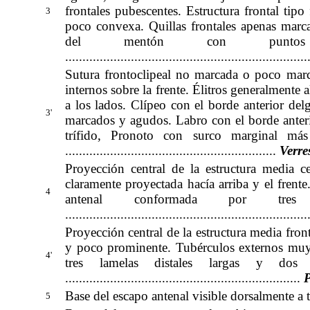
frontales pubescentes. Estructura frontal tipo 
3
poco convexa. Quillas frontales apenas marca
del mentón con puntos 
......................................................................
Sutura frontoclipeal no marcada o poco marc
internos sobre la frente. Élitros generalmente
a los lados. Clípeo con el borde anterior del
3'
marcados y agudos. Labro con el borde anteri
trífido, Pronoto con surco marginal má
.............................................................
Verre
Proyección central de la estructura media c
claramente proyectada hacía arriba y el fren
4
antenal conformada por tre
...............
......................................................
Proyección central de la estructura media fro
y poco prominente. Tubérculos externos muy
4'
tres lamelas distales largas y dos
....................................................................
P
Base del escapo antenal visible dorsalmente a tra
5