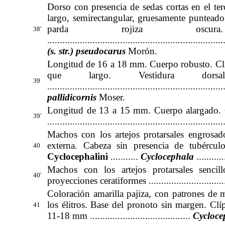
Dorso con presencia de sedas cortas en el ter
largo, semirectangular, gruesamente puntead
parda rojiza osc
38'
.........................................................
.............
(s. str.) pseudocarus
Morón
.
Longitud de 16 a 18 mm. Cuerpo robusto. Clí
que largo. Vestidura do
39
......................................................................
pallidicornis
Moser
.
Longitud de 13 a 15 mm. Cuerpo alargado. Cl
39'
......................................................................
Machos con los artejos protarsales engrosa
externa. Cabeza sin presencia de tubércul
40
Cyclocephalini
...........
Cyclocephala
...........
Machos con los artejos protarsales senci
40'
proyecciones ceratiformes ....................................
Coloración amarilla pajiza, con patrones de 
los élitros. Base del pronoto sin margen. Cl
41
11-18 mm ........................................
Cycloce