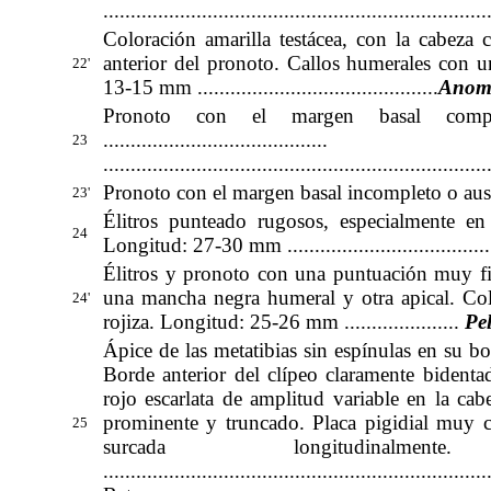
.
.....................................................................
Coloración amarilla testácea, con la cabeza 
anterior del pronoto. Callos humerales con u
22'
13-15 mm ............................................
Anoma
Pronoto con el margen basal compl
.....................
.......
23
.....................................................................
Pronoto con el margen basal incompleto o ausente ......
23'
Élitros punteado rugosos, especialmente e
24
Longitud: 27-30 mm ........................................
Élitros y pronoto con una puntuación muy fin
una mancha negra humeral y otra apical. Colo
24'
rojiza. Longitud: 25-26 mm .....................
Pe
Ápice de las metatibias sin espínulas en su bo
Borde anterior del clípeo claramente bidenta
rojo escarlata de amplitud variable en la cab
prominente y truncado. Placa pigidial muy 
25
surcada longitudina
....................................................................