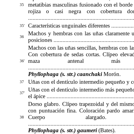
metatibias masculinas fusionado con el borde 
35
rojiza o casi negra con cobertura d
......................................................................
Características unguinales diferentes .......................
35'
Machos y hembras con las uñas claramente un
36
posiciones .......................................................
Machos con las uñas sencillas, hembras con la
Con cobertura de sedas cortas. Clípeo elev
maza antenal más
36'
...............................................................
.......
Phyllophaga (s. str.) caanchaki
Morón
.
Uñas con el dentículo intermedio pequeño y cercano a 
37
Uñas con el dentículo intermedio más pequeño 
37'
el ápice ..........................................................
Dorso glabro. Clípeo trapezoidal y del mismo
con puntuación fina. Coloración pardo amaril
Cuerpo alargado
38
............................................................
..........
Phyllophaga (s. str.) gaumeri
(Bates)
.