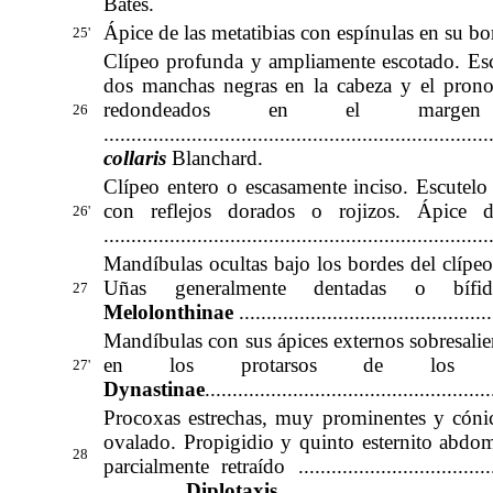
Bates
.
Ápice de las metatibias con espínulas en su borde vent
25'
Clípeo profunda y ampliamente escotado. Escu
dos manchas negras en la cabeza y el pron
redondeados en el marge
26
..................................
.................................
collaris
Blanchard
.
Clípeo entero o escasamente inciso. Escutelo
con reflejos dorados o rojizos. Ápice
26'
......................................................................
Mandíbulas ocultas bajo los bordes del clípeo
Uñas generalmente dentadas o bífidas ..............
27
Melolonthinae
.............................................
Mandíbulas con sus ápices externos sobresalien
en los protarsos de lo
27'
Dynastinae
...................................................
Procoxas estrechas, muy prominentes y cónic
ovalado. Propigidio y quinto esternito abdom
28
parcialmente retraído ..........................................
..............
Diplotaxis
.....................................