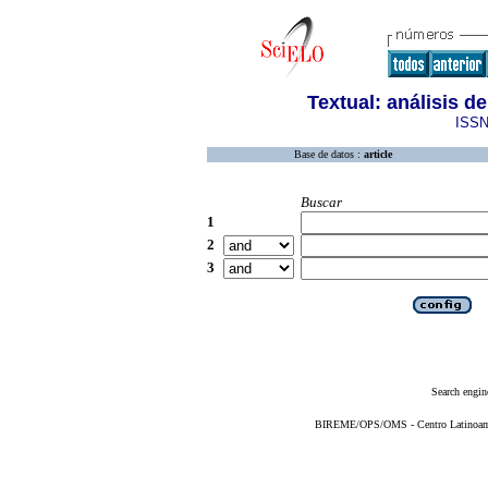
Textual: análisis d
ISSN
Base de datos :
article
Buscar
1
2
3
Search engin
BIREME/OPS/OMS - Centro Latinoameri