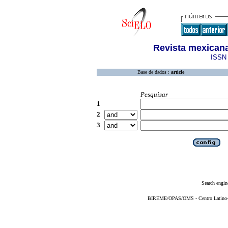
Revista mexicana
ISSN 
Base de dados :
article
Pesquisar
1
2
3
Search engin
BIREME/OPAS/OMS - Centro Latino-Am