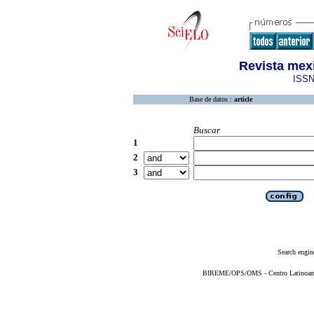
Revista mex
ISSN
Base de datos :
article
Buscar
1
2
3
Search engin
BIREME/OPS/OMS - Centro Latinoameri