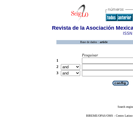
Revista de la Asociación Mexica
ISSN 
Base de dados :
article
Pesquisar
1
2
3
Search engin
BIREME/OPAS/OMS - Centro Latino-Am