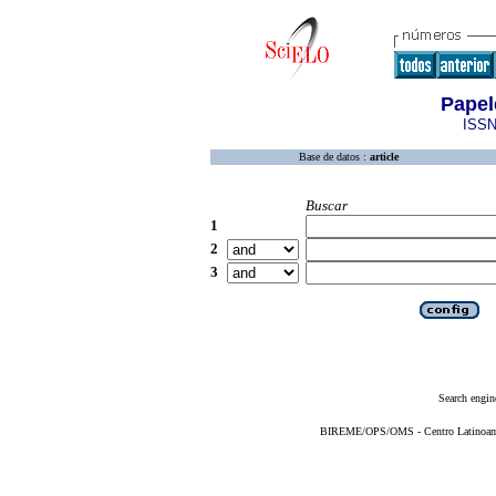
Papel
ISSN
Base de datos :
article
Buscar
1
2
3
Search engin
BIREME/OPS/OMS - Centro Latinoameri