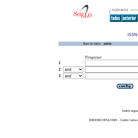
ISSN 
Base de dados :
article
Pesquisar
1
2
3
Search engin
BIREME/OPAS/OMS - Centro Latino-Am