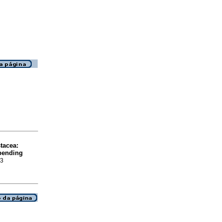
tacea:
 pending
53