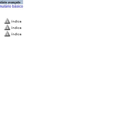
lário avançado
mulário básico