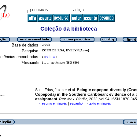
Coleção da biblioteca
Base de dados :
article
Pesquisa :
ZOPPI DE ROA, EVELYN [Autor]
erências encontradas :
refinar
1
[
]
Mostrando:
1 .. 1
no formato [
ISO 690
]
Pelagic copepod diversity (Crus
Scott-Frías, Joxmer et al.
Copepoda) in the Southern Caribbean: evidence of a
imir
assignment
.
Rev. Mex. Biodiv.
, 2023, vol.94. ISSN 1870-34
|
resumo em inglês
espanhol
texto em inglês
·
·
a