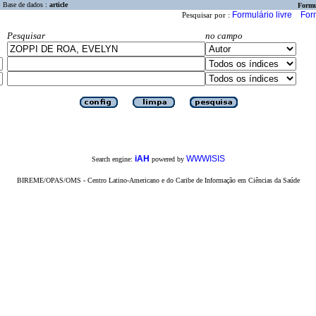
Base de dados :
article
Formu
Formulário livre
For
Pesquisar por :
Pesquisar
no campo
iAH
WWWISIS
Search engine:
powered by
BIREME/OPAS/OMS - Centro Latino-Americano e do Caribe de Informação em Ciências da Saúde