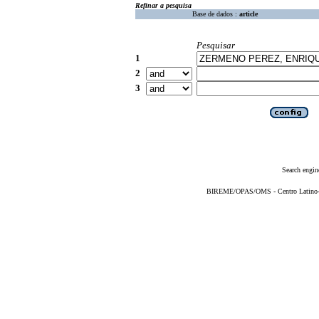
Refinar a pesquisa
Base de dados :
article
Pesquisar
1
2
3
Search engin
BIREME/OPAS/OMS - Centro Latino-Am