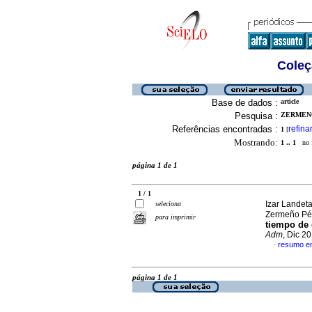
Coleç
Base de dados :
article
Pesquisa :
ZERMENO
Referências encontradas :
refina
1
[
Mostrando:
1 .. 1
no f
página 1 de 1
1 / 1
Izar Landet
seleciona
Zermeño Pé
para imprimir
tiempo de 
Adm
, Dic 2
resumo e
·
página 1 de 1