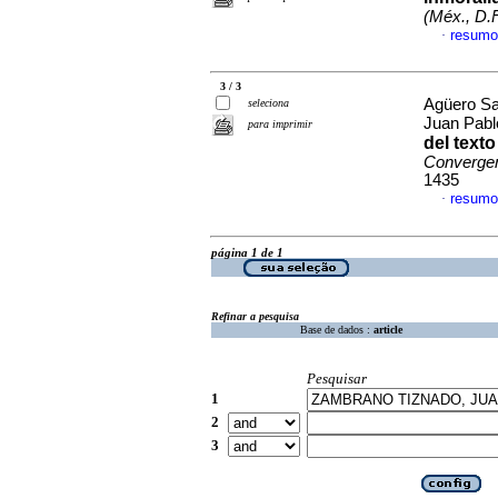
(Méx., D.F
resumo
·
3 / 3
Agüero Sa
seleciona
Juan Pab
para imprimir
del texto
Converge
1435
resumo
·
página 1 de 1
Refinar a pesquisa
Base de dados :
article
Pesquisar
1
2
3