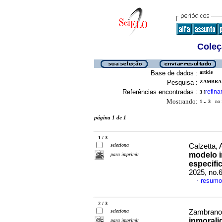
Coleç
Base de dados :
article
Pesquisa :
ZAMBRAN
Referências encontradas :
refina
3
[
Mostrando:
1 .. 3
no f
página 1 de 1
1 / 3
seleciona
Calzetta, 
modelo i
para imprimir
especifi
2025, no.
resumo
·
2 / 3
seleciona
Zambrano 
inmorali
para imprimir