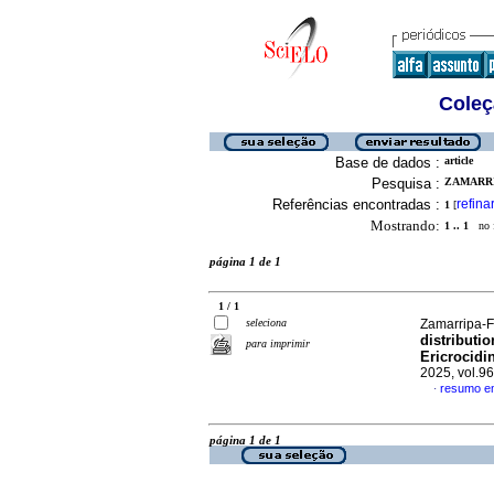
Coleç
Base de dados :
article
Pesquisa :
ZAMARRI
Referências encontradas :
refina
1
[
Mostrando:
1 .. 1
no f
página 1 de 1
1 / 1
seleciona
Zamarripa-F
distributi
para imprimir
Ericrocidi
2025, vol.9
resumo em
·
página 1 de 1