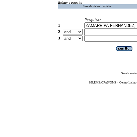
Refinar a pesquisa
Base de dados :
article
Pesquisar
1
2
3
Search engin
BIREME/OPAS/OMS - Centro Latino-Am