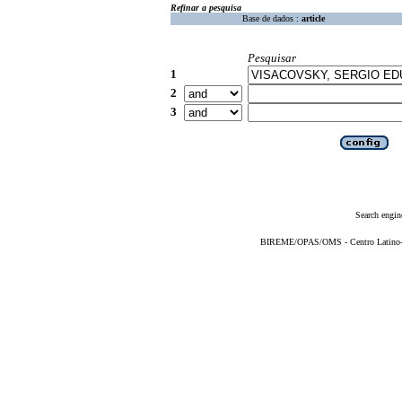
Refinar a pesquisa
Base de dados :
article
Pesquisar
1
2
3
Search engin
BIREME/OPAS/OMS - Centro Latino-Am