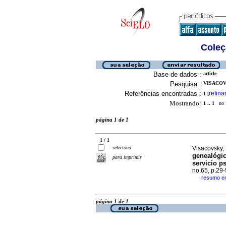
Coleç
Base de dados :
article
Pesquisa :
VISACOV
Referências encontradas :
refina
1
[
Mostrando:
1 .. 1
no f
página 1 de 1
1 / 1
seleciona
Visacovsky,
genealógic
para imprimir
servicio p
no.65, p.29
resumo e
·
página 1 de 1