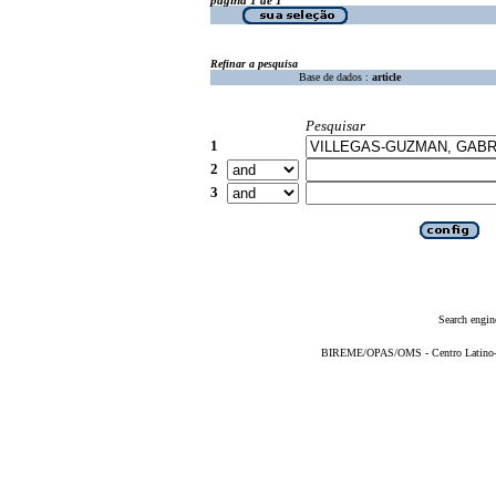
Refinar a pesquisa
Base de dados :
article
Pesquisar
1
2
3
Search engin
BIREME/OPAS/OMS - Centro Latino-Am