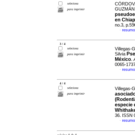
CÓRDOVA-
seleciona
GUZMÁN, 
para imprimir
pseudoe
en Chiap
no.3, p.5
resumo
·
3 / 4
Villegas-
seleciona
Pse
Silvia
para imprimir
México
.
0065-173
resumo
·
4 / 4
seleciona
Villegas-G
asociado
para imprimir
(Rodenti
especie 
Whithake
36. ISSN 
resumo
·
página 1 de 1