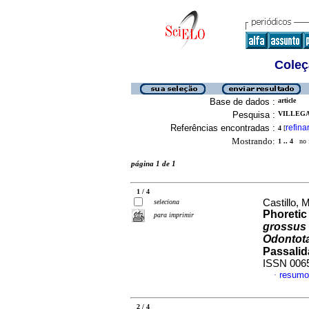
Coleç
Base de dados :
article
Pesquisa :
VILLEGA
Referências encontradas :
refina
4
[
Mostrando:
1 .. 4
no f
página 1 de 1
1 / 4
Castillo, 
seleciona
Phoretic
para imprimir
grossus
Odontota
Passalid
ISSN 006
resumo
·
2 / 4