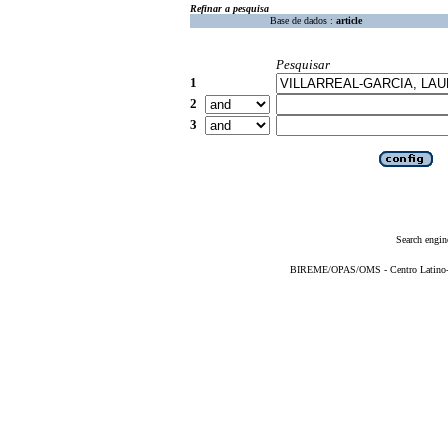
Refinar a pesquisa
Base de dados :
article
Pesquisar
1
2
3
Search engin
BIREME/OPAS/OMS - Centro Latino-Am