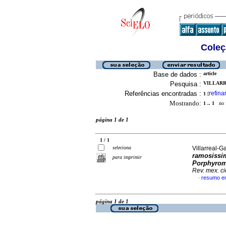
Coleç
Base de dados :
article
Pesquisa :
VILLARR
Referências encontradas :
refina
1
[
Mostrando:
1 .. 1
no f
página 1 de 1
1 / 1
seleciona
Villarreal-Ga
ramosissi
para imprimir
Porphyrom
Rev. mex. ci
resumo e
·
página 1 de 1