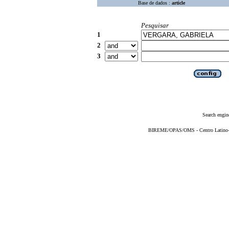
Base de dados :
article
Pesquisar
1
2
3
Search engin
BIREME/OPAS/OMS - Centro Latino-Am