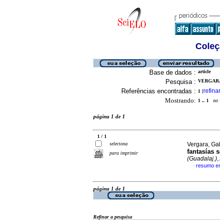
Coleç
Base de dados :
article
Pesquisa :
VERGARA
Referências encontradas :
refina
1
[
Mostrando:
1 .. 1
no f
página 1 de 1
1 / 1
seleciona
Vergara, Ga
fantasías 
para imprimir
(Guadalaj.)
,
resumo e
·
página 1 de 1
Refinar a pesquisa