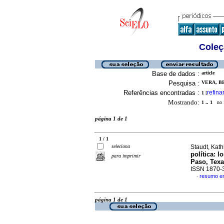
Coleç
Base de dados :
article
Pesquisa :
VERA, BE
Referências encontradas :
refina
1
[
Mostrando:
1 .. 1
no f
página 1 de 1
1 / 1
seleciona
Staudt, Kath
política: 
para imprimir
Paso, Tex
ISSN 1870-
resumo e
·
página 1 de 1