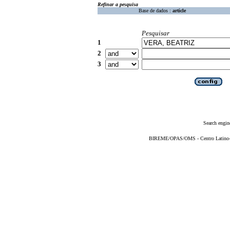
Refinar a pesquisa
Base de dados :
article
Pesquisar
1
2
3
Search engin
BIREME/OPAS/OMS - Centro Latino-Am