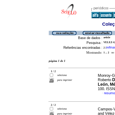
Coleç
Base de dados :
article
Pesquisa :
VELEZ-G
Referências encontradas :
refina
2
[
Mostrando:
1 .. 2
no f
página 1 de 1
1 / 2
Monroy-Gó
seleciona
D
Roberto
para imprimir
León, M
100. ISSN
resumo
·
2 / 2
Campos-Vá
seleciona
and Vélez
para imprimir