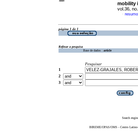
mobility
vol.36, n
resumo
·
página 1 de 1
Refinar a pesquisa
Base de dados :
article
Pesquisar
1
2
3
Search engin
BIREME/OPAS/OMS - Centro Latino-Am