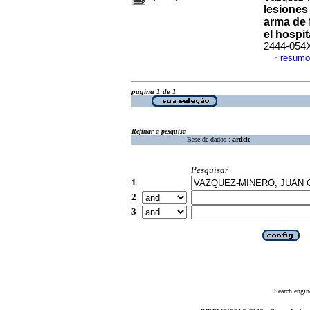
lesiones
arma de 
el hospit
2444-054
resumo
·
página 1 de 1
Refinar a pesquisa
Base de dados :
article
Pesquisar
1
2
3
Search engin