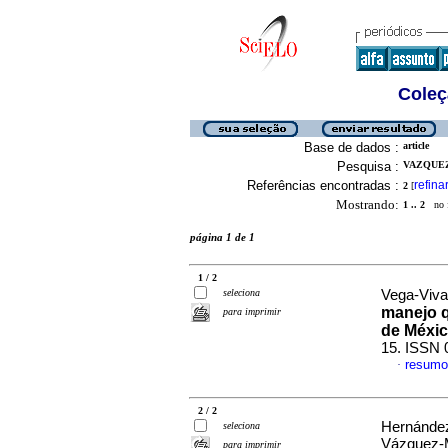
Coleç
Base de dados :
article
Pesquisa :
VAZQUEZ-
Referências encontradas :
refina
2
[
Mostrando:
1 .. 2
no f
página 1 de 1
1 / 2
seleciona
Vega-Vivar
manejo q
para imprimir
de Méxi
15. ISSN 
resumo
·
2 / 2
Hernández
seleciona
Vázquez-M
para imprimir