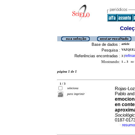
Coleç
Base de dados :
article
Pesquisa :
VAZQUEZ
Referências encontradas :
refina
3
[
Mostrando:
1 .. 3
no f
página 1 de 1
1 / 3
Rojas-Loz
seleciona
Pablo and 
para imprimir
emociona
en conte
aproxima
Sociológi
0187-017
resumo
·