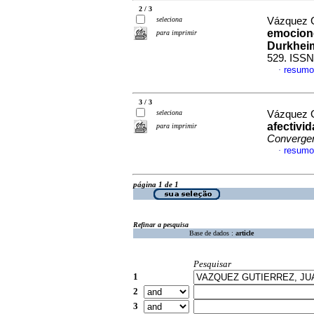
2 / 3
seleciona
Vázquez G
emocione
para imprimir
Durkhei
529. ISSN
resumo
·
3 / 3
seleciona
Vázquez G
afectivi
para imprimir
Converge
resumo
·
página 1 de 1
Refinar a pesquisa
Base de dados :
article
Pesquisar
1
2
3