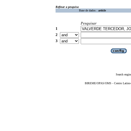
Refinar a pesquisa
Base de dados :
article
Pesquisar
1
2
3
Search engin
BIREME/OPAS/OMS - Centro Latino-Am