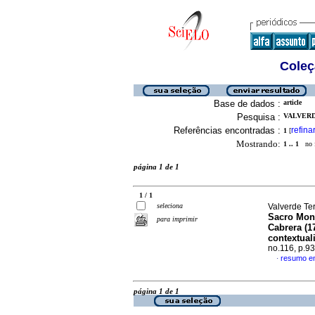
Coleç
Base de dados :
article
Pesquisa :
VALVERD
Referências encontradas :
refina
1
[
Mostrando:
1 .. 1
no f
página 1 de 1
1 / 1
seleciona
Valverde Te
Sacro Mont
para imprimir
Cabrera (1
contextual
no.116, p.9
resumo e
·
página 1 de 1