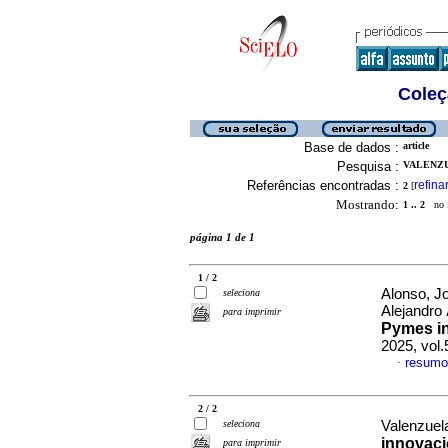
Coleç
Base de dados :
article
Pesquisa :
VALENZU
Referências encontradas :
refina
2
[
Mostrando:
1 .. 2
no f
página 1 de 1
1 / 2
Alonso, J
seleciona
Alejandro
para imprimir
Pymes in
2025, vol
resumo
·
2 / 2
seleciona
Valenzuel
innovaci
para imprimir