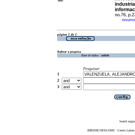
industri
informac
no.76, p.
resumo
·
página 1 de 1
Refinar a pesquisa
Base de dados :
article
Pesquisar
1
2
3
Search engin
BIREME/OPAS/OMS - Centro Latino-Am