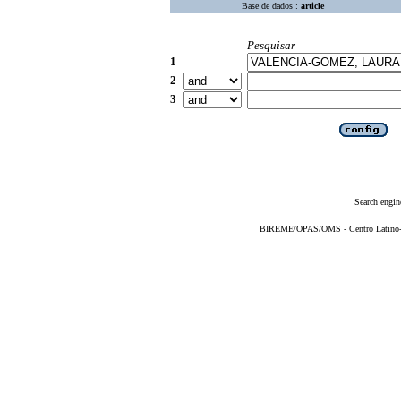
Base de dados :
article
Pesquisar
1
2
3
Search engin
BIREME/OPAS/OMS - Centro Latino-Am