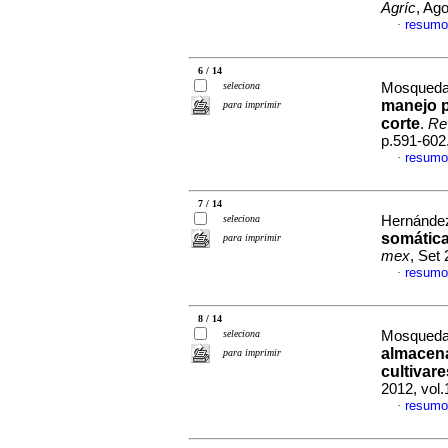
Agríc
, Ag
resumo
·
6 / 14
seleciona
Mosqueda-
manejo p
para imprimir
corte
.
Re
p.591-602
resumo
·
7 / 14
seleciona
Hernández
somátic
para imprimir
mex
, Set
resumo
·
8 / 14
seleciona
Mosqueda-
almacen
para imprimir
cultivare
2012, vol
resumo
·