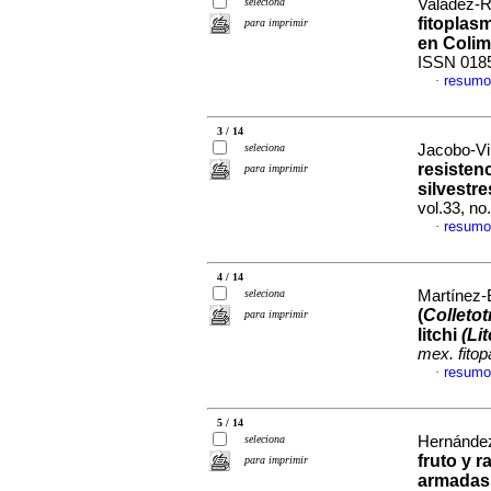
seleciona
Valadez-R
fitoplas
para imprimir
en Colim
ISSN 018
resumo
·
3 / 14
seleciona
Jacobo-Vi
resistenc
para imprimir
silvestr
vol.33, n
resumo
·
4 / 14
seleciona
Martínez-B
(
Colleto
para imprimir
litchi
(Li
mex. fitop
resumo
·
5 / 14
seleciona
Hernández
fruto y 
para imprimir
armadas 