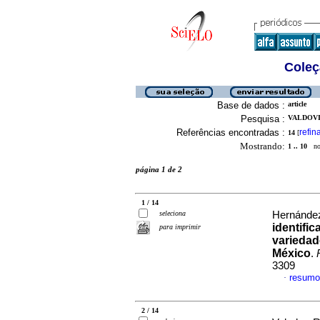
Coleç
Base de dados :
article
Pesquisa :
VALDOVI
Referências encontradas :
refin
14
[
Mostrando:
1 .. 10
no 
página 1 de 2
1 / 14
seleciona
Hernández
identifi
para imprimir
variedad
México
.
3309
resumo
·
2 / 14