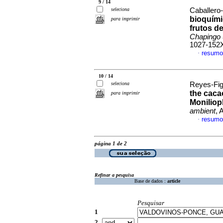
9 / 14
seleciona
Caballero-
bioquími
para imprimir
frutos d
Chapingo 
1027-152
resumo
·
10 / 14
seleciona
Reyes-Fig
the caca
para imprimir
Moniliop
ambient
, 
resumo
·
página 1 de 2
Refinar a pesquisa
Base de dados :
article
Pesquisar
1
2