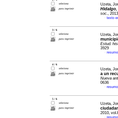
seleciona
Uzeta, Jo
Hidalgo,
para imprimir
soc.
, 201
texto 
·
3 / 6
seleciona
Uzeta, Jo
municip
para imprimir
Estud. his
3929
resumo
·
4 / 6
seleciona
Uzeta, Jo
a un rec
para imprimir
Nueva ant
0636
resumo
·
5 / 6
seleciona
Uzeta, Jo
ciudadan
para imprimir
2010, vol.
resumo
·