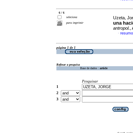
6 / 6
seleciona
Uzeta, Jo
una hac
para imprimir
antropol.
,
resumo
·
página 1 de 1
Refinar a pesquisa
Base de dados :
article
Pesquisar
1
2
3