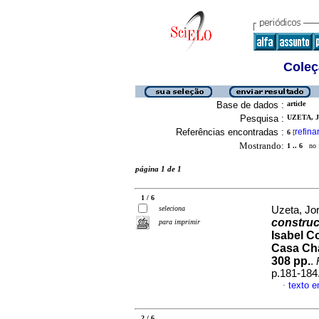
Coleç
Base de dados :
article
Pesquisa :
UZETA, J
Referências encontradas :
refina
6
[
Mostrando:
1 .. 6
no f
página 1 de 1
1 / 6
seleciona
Uzeta, Jo
construc
para imprimir
Isabel C
Casa Cha
308 pp.
.
p.181-184
texto 
·
2 / 6