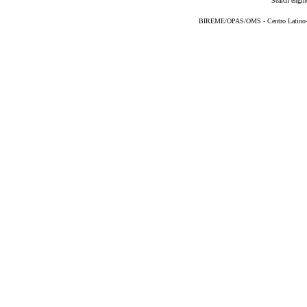
Search engin
BIREME/OPAS/OMS - Centro Latino-Am