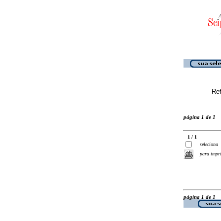
Ref
página 1 de 1
1 / 1
seleciona
para impr
página 1 de 1