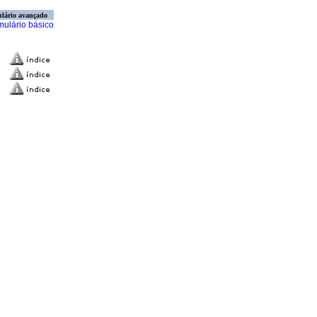
lário avançado
mulário básico