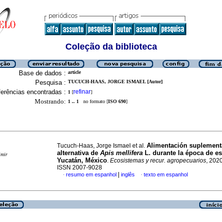
Coleção da biblioteca
Base de dados :
article
Pesquisa :
TUCUCH-HAAS, JORGE ISMAEL [Autor]
erências encontradas :
refinar
1
[
]
Mostrando:
1 .. 1
no formato [
ISO 690
]
Alimentación suplement
Tucuch-Haas, Jorge Ismael et al.
alternativa de
Apis mellifera
L. durante la época de e
imir
Yucatán, México
.
Ecosistemas y recur. agropecuarios
, 2020
ISSN 2007-9028
|
resumo em espanhol
inglês
texto em espanhol
·
·