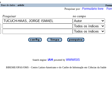
a
Base de dados :
article
Formu
Formulário livre
For
Pesquisar por :
Pesquisar
no campo
iAH
WWWISIS
Search engine:
powered by
BIREME/OPAS/OMS - Centro Latino-Americano e do Caribe de Informação em Ciências da Saúde