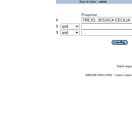
Base de dados :
article
Pesquisar
1
2
3
Search engin
BIREME/OPAS/OMS - Centro Latino-Am