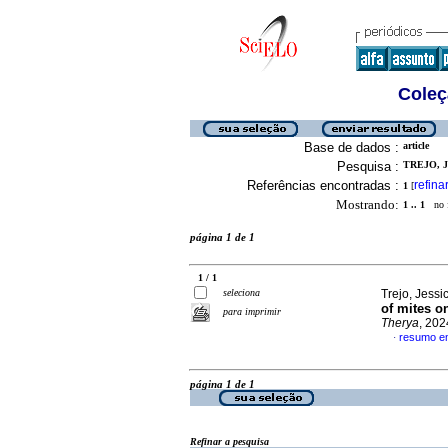
Coleç
Base de dados :
article
Pesquisa :
TREJO, J
Referências encontradas :
refina
1
[
Mostrando:
1 .. 1
no f
página 1 de 1
1 / 1
seleciona
Trejo, Jessi
of mites o
para imprimir
Therya
, 202
resumo em
·
página 1 de 1
Refinar a pesquisa