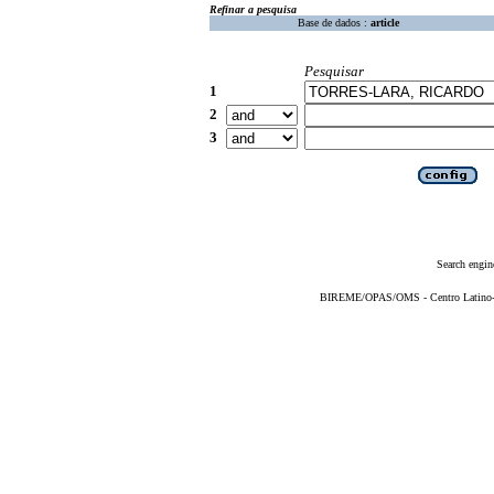
Refinar a pesquisa
Base de dados :
article
Pesquisar
1
2
3
Search engin
BIREME/OPAS/OMS - Centro Latino-Am