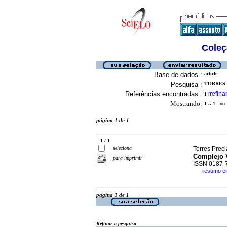
Coleç
Base de dados :
article
Pesquisa :
TORRES 
Referências encontradas :
refina
1
[
Mostrando:
1 .. 1
no f
página 1 de 1
1 / 1
seleciona
Torres Prec
Complejo 
para imprimir
ISSN 0187-
resumo e
·
página 1 de 1
Refinar a pesquisa