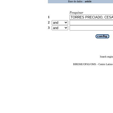
Base de dados :
article
Pesquisar
1
2
3
Search engin
BIREME/OPAS/OMS - Centro Latino-Am