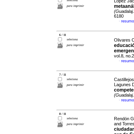
seleciona
López Jac
metaanál
para imprimir
(Guadalaj.,
6180
resumo
·
6 / 11
seleciona
Olivares 
educació
para imprimir
emergen
vol.8, no
resumo
·
7 / 11
Castillejo
seleciona
Lagunes 
para imprimir
competen
(Guadalaj.,
resumo
·
8 / 11
Rendón Gi
seleciona
and Torre
para imprimir
ciudadaní