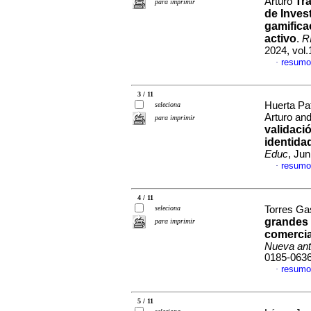
Tr
Arturo
para imprimir
de Inves
gamifica
activo
.
R
2024, vol
resumo
·
3 / 11
Huerta Pa
seleciona
Arturo an
para imprimir
validaci
identidad
Educ
, Ju
resumo
·
4 / 11
seleciona
Torres Gas
grandes 
para imprimir
comercia
Nueva ant
0185-063
resumo
·
5 / 11