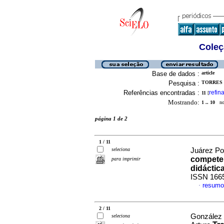
Coleç
Base de dados :
article
Pesquisa :
TORRES 
Referências encontradas :
refina
11
[
Mostrando:
1 .. 10
no 
página 1 de 2
1 / 11
seleciona
Juárez Po
competen
para imprimir
didáctica
ISSN 166
resumo
·
2 / 11
González 
seleciona