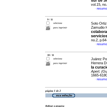
sur de S
vol.15, n
resumo
·
9 / 11
Soto Ortiz
seleciona
Zamudio H
para imprimir
colabora
servicio
no.2, p.6
resumo
·
10 / 11
Juárez Po
seleciona
Herrera D
para imprimir
la curaci
Apert. (Gua
1665-618
resumo
·
página 1 de 2
Refinar a pesquisa