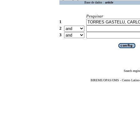
Base de dados :
article
Pesquisar
1
2
3
Search engin
BIREME/OPAS/OMS - Centro Latino-Am