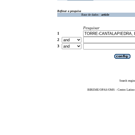
Refinar a pesquisa
Base de dados :
article
Pesquisar
1
2
3
Search engin
BIREME/OPAS/OMS - Centro Latino-Am