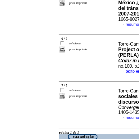
México ¿
para imprimir
del tráns
2007-20
1665-802
resumo
·
6 / 7
seleciona
Torre-Can
Project 
para imprimir
(PERLA)
Color in
no.100, p
texto 
·
7 / 7
seleciona
Torre-Can
sociales 
para imprimir
discurso
Converge
1405-143
resumo
·
página 1 de 1