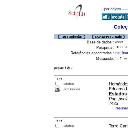
Coleç
Base de dados :
article
Pesquisa :
TORRE-C
Referências encontradas :
refina
7
[
Mostrando:
1 .. 7
no f
página 1 de 1
1 / 7
Hernández
seleciona
Eduardo
para imprimir
Estados 
Pap. pobl
7425
resumo
·
2 / 7
Torre-Can
seleciona