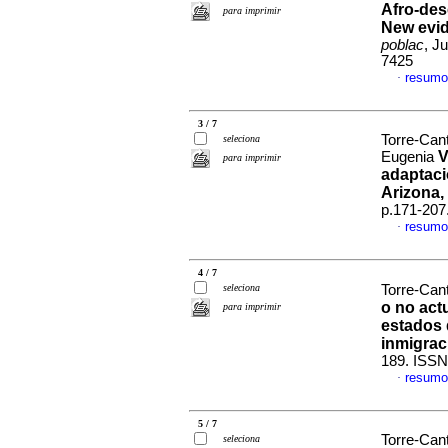
Afro-des
para imprimir
New evid
poblac
, J
7425
resumo
·
3 / 7
Torre-Can
seleciona
V
Eugenia
para imprimir
adaptaci
Arizona,
p.171-207
resumo
·
4 / 7
seleciona
Torre-Can
o no actu
para imprimir
estados 
inmigrac
189. ISSN
resumo
·
5 / 7
Torre-Can
seleciona