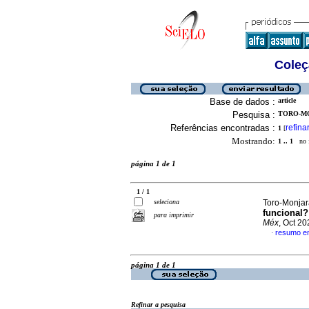
Coleç
Base de dados :
article
Pesquisa :
TORO-MO
Referências encontradas :
refina
1
[
Mostrando:
1 .. 1
no f
página 1 de 1
1 / 1
seleciona
Toro-Monjara
funcional?
para imprimir
Méx
, Oct 2
resumo e
·
página 1 de 1
Refinar a pesquisa