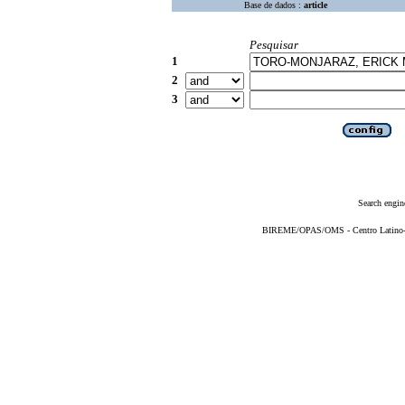
Base de dados :
article
Pesquisar
1
2
3
Search engin
BIREME/OPAS/OMS - Centro Latino-Am