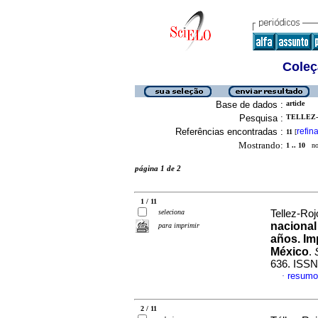
Coleç
Base de dados :
article
Pesquisa :
TELLEZ-
Referências encontradas :
refina
11
[
Mostrando:
1 .. 10
no 
página 1 de 2
1 / 11
seleciona
Tellez-Roj
nacional
para imprimir
años. Imp
México
.
636. ISSN
resumo
·
2 / 11