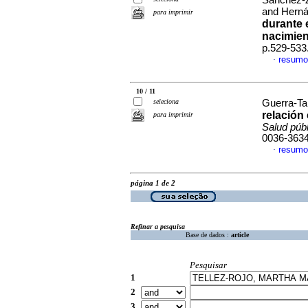
Sánchez-Z
and Herná
para imprimir
durante 
nacimie
p.529-533
resumo
·
10 / 11
seleciona
Guerra-Ta
relación
para imprimir
Salud púb
0036-363
resumo
·
página 1 de 2
Refinar a pesquisa
Base de dados :
article
Pesquisar
1
2
3