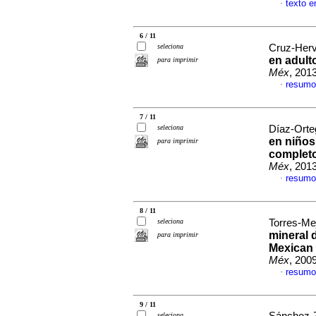
texto 
·
6 / 11
seleciona
Cruz-Herve
en adult
para imprimir
Méx
, 201
resumo
·
7 / 11
seleciona
Díaz-Orteg
en niños
para imprimir
completo
Méx
, 201
resumo
·
8 / 11
seleciona
Torres-Mej
mineral d
para imprimir
Mexican
Méx
, 200
resumo
·
9 / 11
seleciona