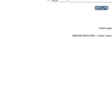
Search engin
BIREME/OPAS/OMS - Centro Latino-Am