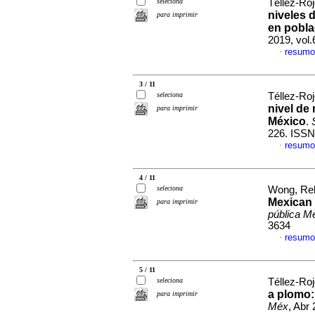
seleciona
Téllez-Roj
niveles 
para imprimir
en poblac
2019, vol
resumo
·
3 / 11
seleciona
Téllez-Roj
nivel de
para imprimir
México
.
226. ISSN
resumo
·
4 / 11
seleciona
Wong, Reb
Mexican 
para imprimir
pública M
3634
resumo
·
5 / 11
seleciona
Téllez-Ro
a plomo
para imprimir
Méx
, Abr