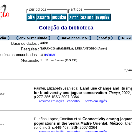
Coleção da biblioteca
Base de dados :
article
Pesquisa :
TARANGO-ARAMBULA, LUIS ANTONIO [Autor]
erências encontradas :
refinar
13
[
]
Mostrando:
1 .. 10
no formato [
ISO 690
]
ir p
Land use change and its imp
Painter, Elizabeth Jean et al.
for biodiversity and jaguar conservation
.
Therya
, 2022, 
imir
p.277-286. ISSN 2007-3364
|
resumo em inglês
espanhol
texto em inglês
·
·
Connectivity among jaguar
Dueñas-López, Gmelina et al.
populations in the Sierra Madre Oriental, México
.
Ther
imir
vol.6, no.2, p.449-467. ISSN 2007-3364
|
resumo em inglês
espanhol
texto em inglês
·
·