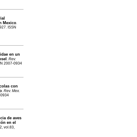
ial
rn Mexico
.
-927. ISSN
didae en un
osel
.
Rev.
SSN 2007-0934
colas con
o
.
Rev. Mex.
7-0934
cia de aves
ón en el
2, vol.83,