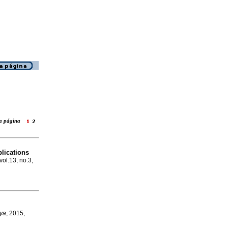
ara página
lications
vol.13, no.3,
ya
, 2015,