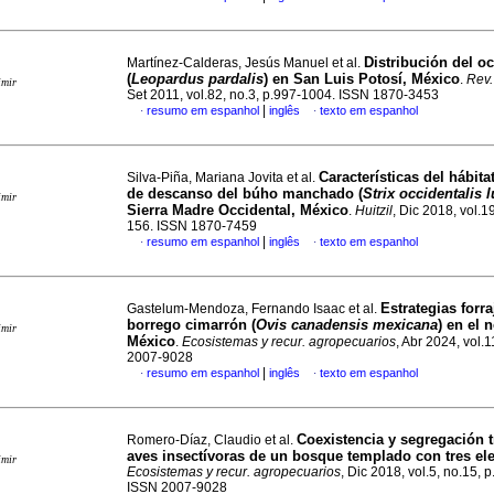
Distribución del oc
Martínez-Calderas, Jesús Manuel et al.
(
Leopardus pardalis
) en San Luis Potosí, México
.
Rev.
imir
Set 2011, vol.82, no.3, p.997-1004. ISSN 1870-3453
|
resumo em espanhol
inglês
texto em espanhol
·
·
Características del hábitat
Silva-Piña, Mariana Jovita et al.
de descanso del búho manchado (
Strix occidentalis 
imir
Sierra Madre Occidental, México
.
Huitzil
, Dic 2018, vol.1
156. ISSN 1870-7459
|
resumo em espanhol
inglês
texto em espanhol
·
·
Estrategias forra
Gastelum-Mendoza, Fernando Isaac et al.
borrego cimarrón (
Ovis canadensis mexicana
) en el 
imir
México
.
Ecosistemas y recur. agropecuarios
, Abr 2024, vol.1
2007-9028
|
resumo em espanhol
inglês
texto em espanhol
·
·
Coexistencia y segregación t
Romero-Díaz, Claudio et al.
aves insectívoras de un bosque templado con tres el
imir
Ecosistemas y recur. agropecuarios
, Dic 2018, vol.5, no.15, 
ISSN 2007-9028