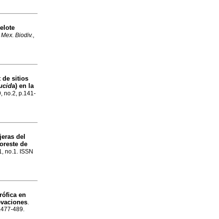
elote
 Mex. Biodiv.
,
 de sitios
lucid
a) en la
9, no.2, p.141-
jeras del
noreste de
1, no.1. ISSN
rófica en
evaciones
.
p.477-489.