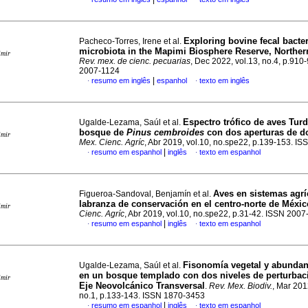
Exploring bovine fecal bacter
Pacheco-Torres, Irene et al.
microbiota in the Mapimi Biosphere Reserve, Northe
imir
Rev. mex. de cienc. pecuarias
, Dec 2022, vol.13, no.4, p.910
2007-1124
|
resumo em inglês
espanhol
texto em inglês
·
·
Espectro trófico de aves Tur
Ugalde-Lezama, Saúl et al.
bosque de
Pinus cembroides
con dos aperturas de d
imir
Mex. Cienc. Agríc
, Abr 2019, vol.10, no.spe22, p.139-153. I
|
resumo em espanhol
inglês
texto em espanhol
·
·
Aves en sistemas agrí
Figueroa-Sandoval, Benjamín et al.
labranza de conservación en el centro-norte de Méxic
imir
Cienc. Agríc
, Abr 2019, vol.10, no.spe22, p.31-42. ISSN 200
|
resumo em espanhol
inglês
texto em espanhol
·
·
Fisonomía vegetal y abundan
Ugalde-Lezama, Saúl et al.
en un bosque templado con dos niveles de perturbaci
imir
Eje Neovolcánico Transversal
.
Rev. Mex. Biodiv.
, Mar 201
no.1, p.133-143. ISSN 1870-3453
|
resumo em espanhol
inglês
texto em espanhol
·
·