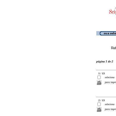
Ref
página 1 de 2
1 / 13
seleciona
para impr
2 / 13
seleciona
para impr