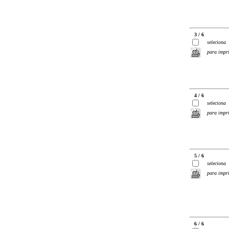
3 / 6
seleciona
para impr
4 / 6
seleciona
para impr
5 / 6
seleciona
para impr
6 / 6