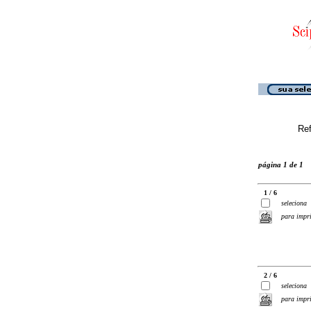
Ref
página 1 de 1
1 / 6
seleciona
para impr
2 / 6
seleciona
para impr