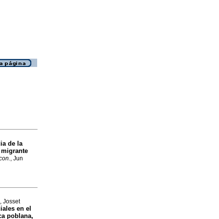
ia de la
 migrante
con.
, Jun
, Josset
iales en el
ca poblana,