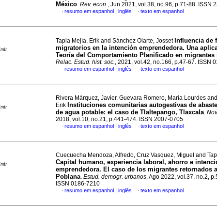
México
.
Rev. econ.
, Jun 2021, vol.38, no.96, p.71-88. ISSN
|
resumo em espanhol
inglês
texto em espanhol
·
·
Influencia de 
Tapia Mejía, Erik and Sánchez Olarte, Josset
migratorios en la intención emprendedora. Una aplica
imir
Teoría del Comportamiento Planificado en migrantes
Relac. Estud. hist. soc.
, 2021, vol.42, no.166, p.47-67. ISSN
|
resumo em espanhol
inglês
texto em espanhol
·
·
Rivera Márquez, Javier, Guevara Romero, María Lourdes and
Instituciones comunitarias autogestivas de abast
Erik
imir
de agua potable: el caso de Tlaltepango, Tlaxcala
.
Nov
2018, vol.10, no.21, p.441-474. ISSN 2007-0705
|
resumo em espanhol
inglês
texto em espanhol
·
·
Cuecuecha Mendoza, Alfredo, Cruz Vasquez, Miguel and Tapi
Capital humano, experiencia laboral, ahorro e intenc
imir
emprendedora. El caso de los migrantes retornados a
Poblana
.
Estud. demogr. urbanos
, Ago 2022, vol.37, no.2, p
ISSN 0186-7210
|
resumo em espanhol
inglês
texto em espanhol
·
·