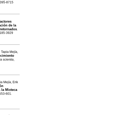
 2395-8715
factores
ción de la
 retornados
.
 0185-3929
 Tapia Mejía,
ecimiento
a scientia
,
a Mejía, Erik
ión
 la Mixteca
.553-601.