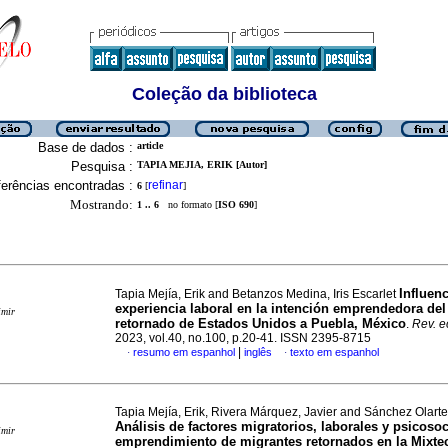
Coleção da biblioteca
Base de dados :
article
Pesquisa :
TAPIA MEJIA, ERIK [Autor]
erências encontradas :
refinar
6
[
]
Mostrando:
1 .. 6
no formato [
ISO 690
]
Influenc
Tapia Mejía, Erik and Betanzos Medina, Iris Escarlet
experiencia laboral en la intención emprendedora del
imir
retornado de Estados Unidos a Puebla, México
.
Rev. e
2023, vol.40, no.100, p.20-41. ISSN 2395-8715
|
resumo em espanhol
inglês
texto em espanhol
·
·
Tapia Mejía, Erik, Rivera Márquez, Javier and Sánchez Olarte
Análisis de factores migratorios, laborales y psicosoc
imir
emprendimiento de migrantes retornados en la Mixte