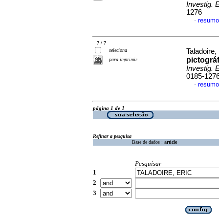
Investig. 
1276
resumo
·
7 / 7
seleciona
Taladoire,
pictográf
para imprimir
Investig. 
0185-127
resumo
·
página 1 de 1
Refinar a pesquisa
Base de dados :
article
Pesquisar
1
2
3