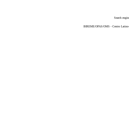
Search engin
BIREME/OPAS/OMS - Centro Latino-Am