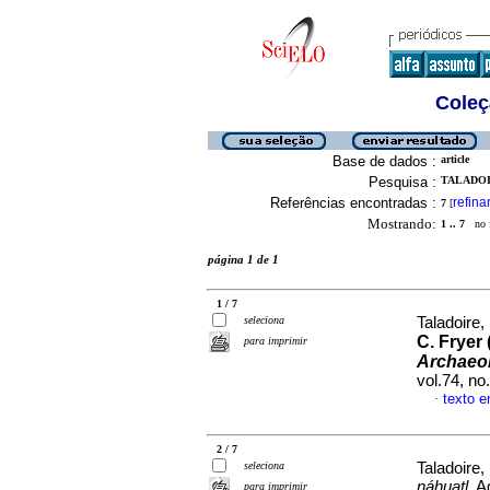
Coleç
Base de dados :
article
Pesquisa :
TALADOIR
Referências encontradas :
refina
7
[
Mostrando:
1 .. 7
no f
página 1 de 1
1 / 7
seleciona
Taladoire,
C. Fryer 
para imprimir
Archaeol
vol.74, n
texto 
·
2 / 7
seleciona
Taladoire,
náhuatl
, 
para imprimir