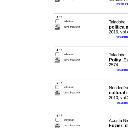
texto 
·
3 / 7
seleciona
Taladoire,
política
para imprimir
2016, vol
resumo
·
4 / 7
seleciona
Taladoire,
Polity
.
Es
para imprimir
2574
resumo
·
5 / 7
seleciona
Nondédéo, 
cultural 
para imprimir
2010, vol
resumo
·
6 / 7
seleciona
Acosta Ni
Fuzier: 
para imprimir