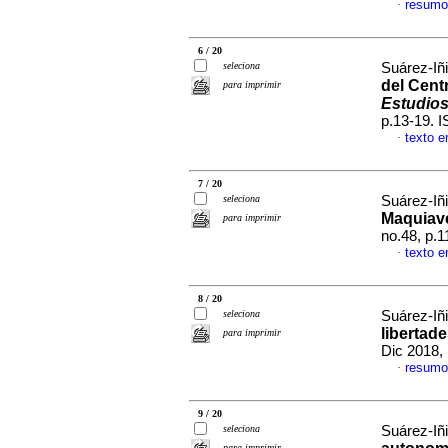
resumo
·
6 / 20
seleciona
Suárez-Iñ
del Centr
para imprimir
Estudios
p.13-19. 
texto 
·
7 / 20
seleciona
Suárez-Iñ
Maquiav
para imprimir
no.48, p.
texto 
·
8 / 20
seleciona
Suárez-Iñ
libertad
para imprimir
Dic 2018,
resumo
·
9 / 20
seleciona
Suárez-Iñ
para imprimir