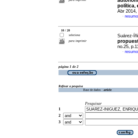
autonomía
política
Abr 2014,
resumo
·
10 / 20
seleciona
Suárez-Íñ
propuest
para imprimir
no.25, p.
resumo
·
página 1 de 2
Refinar a pesquisa
Base de dados :
article
Pesquisar
1
2
3