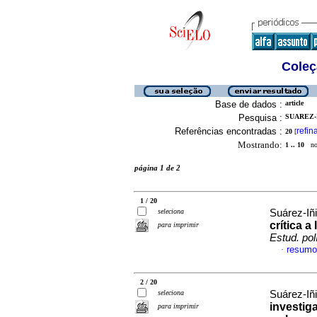
Coleç
Base de dados :
article
Pesquisa :
SUAREZ-
Referências encontradas :
refin
20
[
Mostrando:
1 .. 10
no 
página 1 de 2
1 / 20
seleciona
Suárez-Iñ
crítica a
para imprimir
Estud. pol
resumo
·
2 / 20
seleciona
Suárez-Iñ
investig
para imprimir