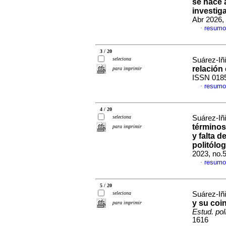
se hace 
investiga
Abr 2026,
resumo
·
3 / 20
seleciona
Suárez-Iñ
relación 
para imprimir
ISSN 018
resumo
·
4 / 20
seleciona
Suárez-Iñ
términos
para imprimir
y falta 
politólo
2023, no.
resumo
·
5 / 20
seleciona
Suárez-Iñ
y su coin
para imprimir
Estud. pol
1616